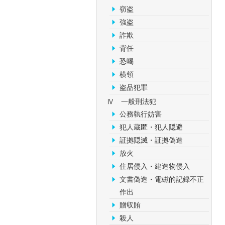
窃盗
強盗
詐欺
背任
恐喝
横領
盗品犯罪
Ⅳ 一般刑法犯
公務執行妨害
犯人蔵匿・犯人隠避
証拠隠滅・証拠偽造
放火
住居侵入・建造物侵入
文書偽造・電磁的記録不正
作出
贈収賄
殺人