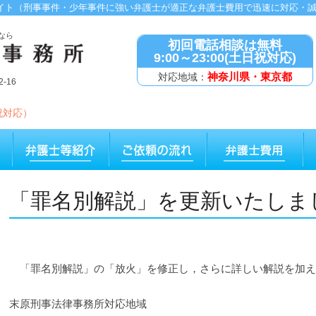
イト（刑事事件・少年事件に強い弁護士が適正な弁護士費用で迅速に対応・
なら
初回電話相談は無料
9:00～23:00(土日祝対応)
神奈川県・東京都
対応地域：
-16
祝対応）
「罪名別解説」を更新いたしまし
「罪名別解説」の「放火」を修正し，さらに詳しい解説を加え
末原刑事法律事務所対応地域