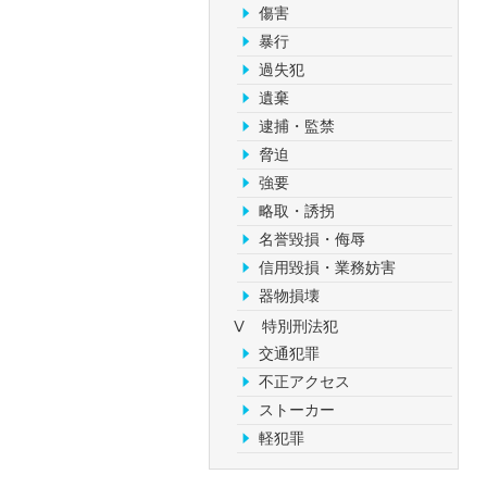
傷害
暴行
過失犯
遺棄
逮捕・監禁
脅迫
強要
略取・誘拐
名誉毀損・侮辱
信用毀損・業務妨害
器物損壊
Ⅴ 特別刑法犯
交通犯罪
不正アクセス
ストーカー
軽犯罪