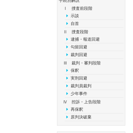
手続別解説
Ⅰ 捜査前段階
示談
自首
Ⅱ 捜査段階
逮捕・報道回避
勾留回避
裁判回避
Ⅲ 裁判・審判段階
保釈
実刑回避
裁判員裁判
少年事件
Ⅳ 控訴・上告段階
再保釈
原判決破棄