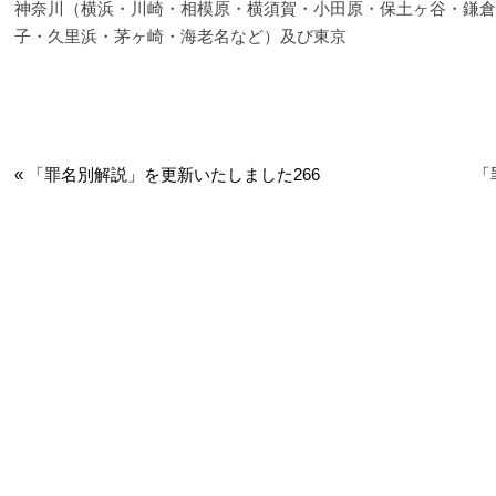
神奈川（横浜・川崎・相模原・横須賀・小田原・保土ヶ谷・鎌倉
子・久里浜・茅ヶ崎・海老名など）及び東京
Post navigation
«
「罪名別解説」を更新いたしました266
「