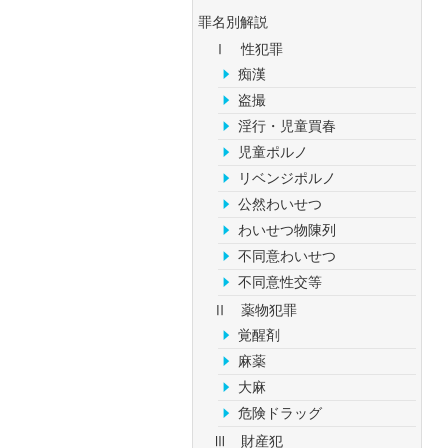
罪名別解説
Ⅰ 性犯罪
痴漢
盗撮
淫行・児童買春
児童ポルノ
リベンジポルノ
公然わいせつ
わいせつ物陳列
不同意わいせつ
不同意性交等
Ⅱ 薬物犯罪
覚醒剤
麻薬
大麻
危険ドラッグ
Ⅲ 財産犯