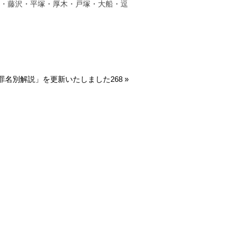
・藤沢・平塚・厚木・戸塚・大船・逗
罪名別解説」を更新いたしました268
»