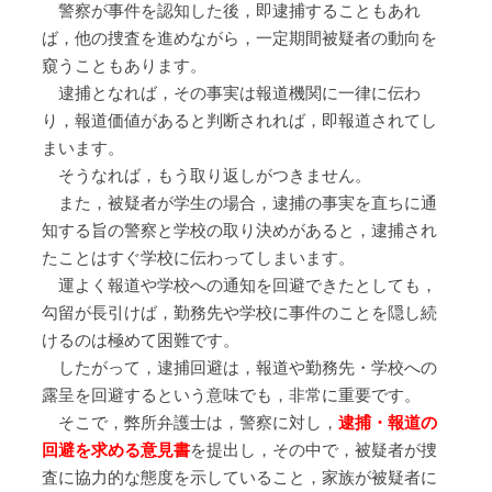
警察が事件を認知した後，即逮捕することもあれ
ば，他の捜査を進めながら，一定期間被疑者の動向を
窺うこともあります。
逮捕となれば，その事実は報道機関に一律に伝わ
り，報道価値があると判断されれば，即報道されてし
まいます。
そうなれば，もう取り返しがつきません。
また，被疑者が学生の場合，逮捕の事実を直ちに通
知する旨の警察と学校の取り決めがあると，逮捕され
たことはすぐ学校に伝わってしまいます。
運よく報道や学校への通知を回避できたとしても，
勾留が長引けば，勤務先や学校に事件のことを隠し続
けるのは極めて困難です。
したがって，逮捕回避は，報道や勤務先・学校への
露呈を回避するという意味でも，非常に重要です。
そこで，弊所弁護士は，警察に対し，
逮捕・報道の
回避を求める意見書
を提出し，その中で，被疑者が捜
査に協力的な態度を示していること，家族が被疑者に