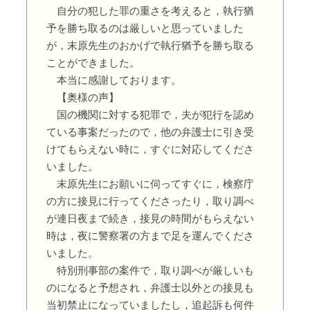
自分の犯した罪の重さを考えると，執行猶
予を勝ち取るのは厳しいと思っていました
が，末原先生のおかげで執行猶予を勝ち取る
ことができました。
本当に感謝しております。
【奥様の声】
国の機関に対する犯罪で，夫が犯行を認め
ている事案だったので，他の弁護士に引き受
けてもらえない時に，すぐに対応してくださ
いました。
末原先生にお願いに伺ってすぐに，検察庁
の方に接見に行ってくださったり，取り調べ
が連日夜まで続き，接見の時間がもらえない
時は，夜に警察署の方まで足を運んでくださ
いました。
特別刑事部の案件で，取り調べが厳しいも
のになると予想され，弁護士以外との接見も
当初禁止になっていましたし，追起訴も何件