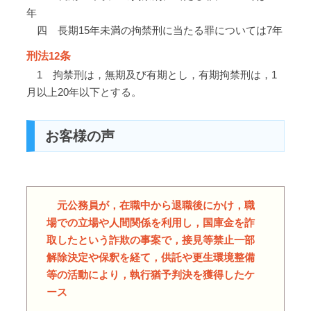
年
四 長期15年未満の拘禁刑に当たる罪については7年
刑法
12
条
1
拘禁刑は，無期及び有期とし，有期拘禁刑は，
1
月以上
20
年以下とする。
お客様の声
元公務員が，在職中から退職後にかけ，職
場での立場や人間関係を利用し，国庫金を詐
取したという詐欺の事案で，接見等禁止一部
解除決定や保釈を経て，供託や更生環境整備
等の活動により，執行猶予判決を獲得したケ
ース