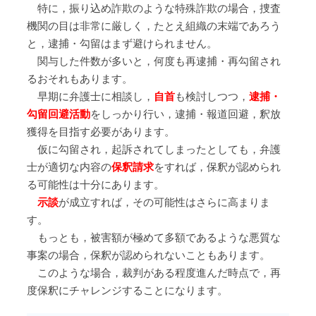
特に，振り込め詐欺のような特殊詐欺の場合，捜査
機関の目は非常に厳しく，たとえ組織の末端であろう
と，逮捕・勾留はまず避けられません。
関与した件数が多いと，何度も再逮捕・再勾留され
るおそれもあります。
早期に弁護士に相談し，
自首
も検討しつつ，
逮捕・
勾留回避活動
をしっかり行い，逮捕・報道回避，釈放
獲得を目指す必要があります。
仮に勾留され，起訴されてしまったとしても，弁護
士が適切な内容の
保釈請求
をすれば，保釈が認められ
る可能性は十分にあります。
示談
が成立すれば，その可能性はさらに高まりま
す。
もっとも，被害額が極めて多額であるような悪質な
事案の場合，保釈が認められないこともあります。
このような場合，裁判がある程度進んだ時点で，再
度保釈にチャレンジすることになります。