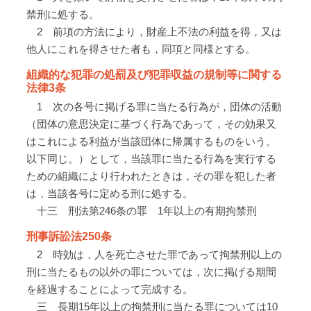
禁刑に処する。
2 前項の方法により，財産上不法の利益を得，又は
他人にこれを得させた者も，同項と同様とする。
組織的な犯罪の処罰及び犯罪収益の規制等に関する
法律3条
1 次の各号に掲げる罪に当たる行為が，団体の活動
（団体の意思決定に基づく行為であって，その効果又
はこれによる利益が当該団体に帰属するものをいう。
以下同じ。）として，当該罪に当たる行為を実行する
ための組織により行われたときは，その罪を犯した者
は，当該各号に定める刑に処する。
十三 刑法第246条の罪 1年以上の有期拘禁刑
刑事訴訟法250条
2 時効は，人を死亡させた罪であって拘禁刑以上の
刑に当たるもの以外の罪については，次に掲げる期間
を経過することによって完成する。
三 長期15年以上の拘禁刑に当たる罪については10