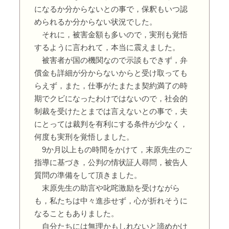
になるか分からないとの事で，保釈もいつ認
められるか分からない状況でした。
それに，被害金額も多いので，実刑も覚悟
するように言われて，本当に震えました。
被害者が国の機関なので示談もできず，弁
償金も詳細が分からないからと受け取っても
らえず，また，仕事がたまたま契約満了の時
期でクビになったわけではないので，社会的
制裁を受けたとまでは言えないとの事で，夫
にとっては裁判を有利にする条件が少なく，
何度も実刑を覚悟しました。
9か月以上もの時間をかけて，末原先生のご
指導に基づき，公判の情状証人尋問，被告人
質問の準備をして頂きました。
末原先生の助言や叱咤激励を受けながら
も，私たちは中々進歩せず，心が折れそうに
なることもありました。
自分たちには無理かもしれないと諦めかけ