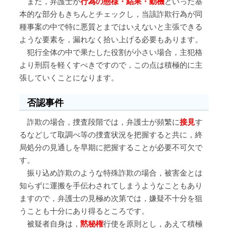
また，弁護士が
行為の態様・結果・動機
といった基
本的な部分もきちんとチェックし，当該詐欺行為が同
種事案の中で特に悪質とまではいえないと主張できる
ような要素を，漏れなく拾い上げる必要もあります。
犯行全体の中で果たした役割が小さい場合，主犯格
より刑罰を軽くすべきですので，この点は積極的に主
張していくことになります。
否認事件
詐欺の場合，捜査段階では，弁護士が頻繁に
接見
す
るなどして取調べ等の捜査状況を把握すると共に，終
局処分の見通しを早期に把握することが必要不可欠で
す。
振り込め詐欺のような特殊詐欺の場合，被害金とは
知らずに運搬を手伝わされてしまうようなこともあり
ますので，弁護士の見極め次第では，嫌疑不十分を狙
うことも十分にあり得るところです。
被疑者自身は，
黙秘権
行使を原則とし，あえて積極