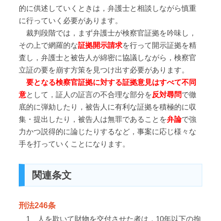
的に供述していくときは，弁護士と相談しながら慎重
に行っていく必要があります。
裁判段階では，まず弁護士が検察官証拠を吟味し，
その上で網羅的な
証拠開示請求
を行って開示証拠を精
査し，弁護士と被告人が綿密に協議しながら，検察官
立証の要を崩す方策を見つけ出す必要があります。
要となる検察官証拠に対する証拠意見はすべて不同
意
として，証人の証言の不合理な部分を
反対尋問
で徹
底的に弾劾したり，被告人に有利な証拠を積極的に収
集・提出したり，被告人は無罪であることを
弁論
で強
力かつ説得的に論じたりするなど，事案に応じ様々な
手を打っていくことになります。
関連条文
刑法246条
1 人を欺いて財物を交付させた者は，10年以下の拘