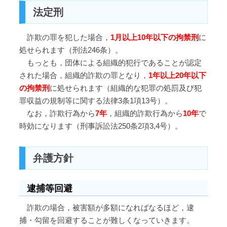
法定刑
詐欺の罪を犯した場合，
1
月以上10年以下の拘禁刑
に
処せられます（刑法246条）。
もっとも，団体による組織的犯行であることが認定
された場合，組織的詐欺の罪となり，
1
年以上20年以下
の拘禁刑
に処せられます（組織的な犯罪の処罰及び犯
罪収益の規制等に関する法律3条1項13号）。
なお，詐欺行為から
7
年
，組織的詐欺行為から
10
年
で
時効になります（刑事訴訟法250条2項3,4号）。
弁護方針
逮捕等回避
詐欺の場合，被害額が多額になればなるほど，逮
捕・勾留を回避することが難しくなっていきます。