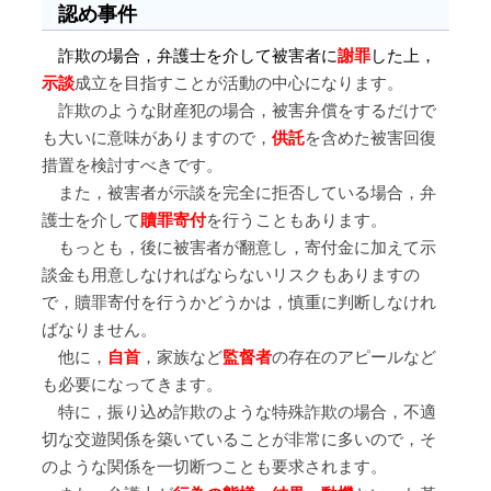
認め事件
詐欺の場合，弁護士を介して被害者に
謝罪
した上，
示談
成立を目指すことが活動の中心になります。
詐欺のような財産犯の場合，被害弁償をするだけで
も大いに意味がありますので，
供託
を含めた被害回復
措置を検討すべきです。
また，被害者が示談を完全に拒否している場合，弁
護士を介して
贖罪寄付
を行うこともあります。
もっとも，後に被害者が翻意し，寄付金に加えて示
談金も用意しなければならないリスクもありますの
で，贖罪寄付を行うかどうかは，慎重に判断しなけれ
ばなりません。
他に，
自首
，家族など
監督者
の存在のアピールなど
も必要になってきます。
特に，振り込め詐欺のような特殊詐欺の場合，不適
切な交遊関係を築いていることが非常に多いので，そ
のような関係を一切断つことも要求されます。