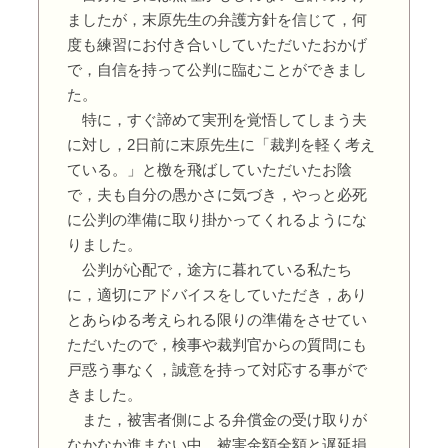
ましたが，末原先生の弁護方針を信じて，何
度も練習にお付き合いしていただいたおかげ
で，自信を持って公判に臨むことができまし
た。
特に，すぐ諦めて実刑を覚悟してしまう夫
に対し，2日前に末原先生に「裁判を軽く考え
ている。」と檄を飛ばしていただいたお陰
で，夫も自分の愚かさに気づき，やっと必死
に公判の準備に取り掛かってくれるようにな
りました。
公判が心配で，途方に暮れている私たち
に，適切にアドバイスをしていただき，あり
とあらゆる考えられる限りの準備をさせてい
ただいたので，検事や裁判官からの質問にも
戸惑う事なく，誠意を持って対応する事がで
きました。
また，被害者側による弁償金の受け取りが
なかなか進まない中，被害金額全額と遅延損