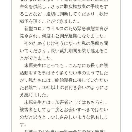
害金を供託し，さらに取戻権放棄の手続をす
ることなど，適切に判断してくださり，執行
猶予を頂くことができました。
新型コロナウィルスのため緊急事態宣言が
発令され，何度も公判が延期になりました。
そのためくじけそうになった私の愚痴も聞
いてくださり，長い裁判期間を乗り越えるこ
とができました。
末原先生にとっても，こんなにも長く弁護
活動をする事はそう多くない事のようでした
が，私たちには，終始親身に接していただい
たお陰で，10年以上のお付き合いのようにさ
え感じました。
末原先生とは，加害者としてはもちろん，
被害者としても二度とお会いすべきではない
のだと思うと，少しさみしいような気もしま
す。
弁護士のお仕事は一期一会なのだと痛感し